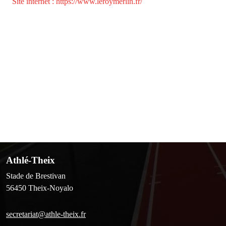
Site internet : https://www.leroymerlin.fr/
Athlé-Theix
Stade de Brestivan
56450
Theix-Noyalo
secretariat@athle-theix.fr